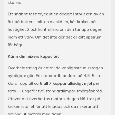
skålen.
Ett snabbt test: tryck ut en degbit i storleken av en
ärt på botten i mitten av skålen, kör kroken på
hastighet 2 och kontrollera om den tar upp degen
inom ett varv. Om det inte gör det är ditt spelrum
för högt.
Känn din mixers kapacitet
Överbelastning är ett av de vanligaste misstagen
nybörjare gör. En standardblandare på 4,5–5 liter
klarar upp till ca
6 till 7 koppar allsidigt mjöl
per
sats — ungefär två standardlimpor smörgåsbröd.
Utöver det överhettas motorn, degen klättrar på
kroken istället för att knådas och du riskerar att
bränna ut motorn med tiden.