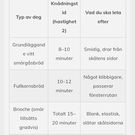
Knådningst
id
Vad du ska leta
Typ av deg
(hastighet
efter
2)
Grundläggand
8–10
Smidig, drar från
e vitt
minuter
skålens sidor
smörgåsbröd
Något klibbigare,
10–12
Fullkornsbröd
passerar
minuter
fönsterrutan
Brioche (smör
Totalt 15–
Blank, elastisk,
tillsätts
20 minuter
slätar skålsidorna
gradvis)