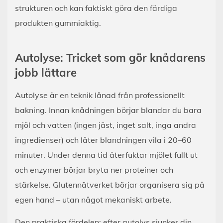
strukturen och kan faktiskt göra den färdiga
produkten gummiaktig.
Autolyse: Tricket som gör knådarens
jobb lättare
Autolyse är en teknik lånad från professionellt
bakning. Innan knådningen börjar blandar du bara
mjöl och vatten (ingen jäst, inget salt, inga andra
ingredienser) och låter blandningen vila i 20–60
minuter. Under denna tid återfuktar mjölet fullt ut
och enzymer börjar bryta ner proteiner och
stärkelse. Glutennätverket börjar organisera sig på
egen hand – utan något mekaniskt arbete.
Den praktiska fördelen: efter autolys sjunker din