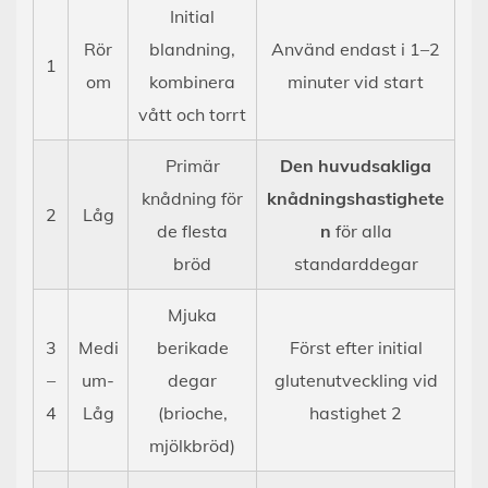
Initial
Rör
blandning,
Använd endast i 1–2
1
om
kombinera
minuter vid start
vått och torrt
Primär
Den huvudsakliga
knådning för
knådningshastighete
2
Låg
de flesta
n
för alla
bröd
standarddegar
Mjuka
3
Medi
berikade
Först efter initial
–
um-
degar
glutenutveckling vid
4
Låg
(brioche,
hastighet 2
mjölkbröd)